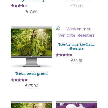
€
77.00
Gewaarde
€
19.99
erd
4.00
uit 5
Werken met Verlichte
Meesters
Gewaardee
€
54.45
rd
4.50
uit 5
Wicca eerste graad
Gewaardeerd
€
175.00
5.00
uit 5