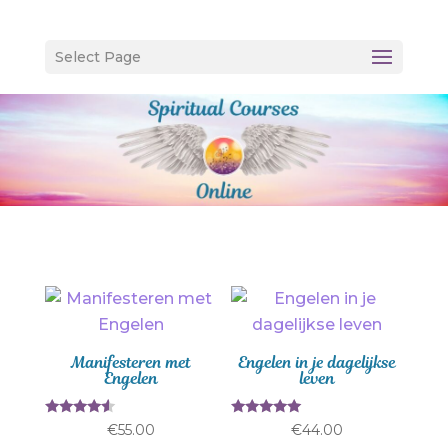
Select Page
Manifesteren met
Engelen in je dagelijkse
Engelen
leven
Gewaardee
Gewaardeer
€
55.00
€
44.00
rd
d