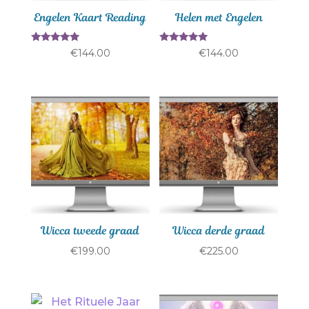
Engelen Kaart Reading
Helen met Engelen
Gewaardeerd
Gewaardeer
€
144.00
€
144.00
5.00
d
uit 5
4.80
uit 5
Wicca tweede graad
Wicca derde graad
€
199.00
€
225.00