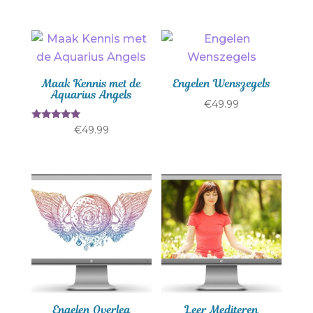
4.33
4.83
uit 5
uit 5
Maak Kennis met de
Engelen Wenszegels
Aquarius Angels
€
49.99
Gewaardeerd
€
49.99
5.00
uit 5
Engelen Overleg
Leer Mediteren