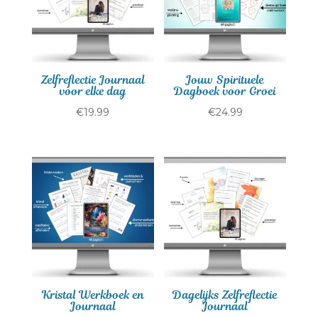
Zelfreflectie Journaal
Jouw Spirituele
voor elke dag
Dagboek voor Groei
€
19.99
€
24.99
Kristal Werkboek en
Dagelijks Zelfreflectie
Journaal
Journaal