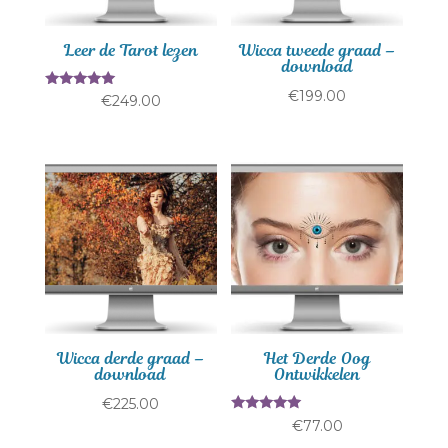
Leer de Tarot lezen
Wicca tweede graad –
download
€
199.00
Gewaardeerd
€
249.00
5.00
uit 5
Wicca derde graad –
Het Derde Oog
download
Ontwikkelen
€
225.00
Gewaardeerd
€
77.00
5.00
uit 5