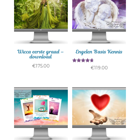
Wicca eerste graad –
Engelen Basis Kennis
download
€
175.00
Gewaardee
€
119.00
rd
4.43
uit 5