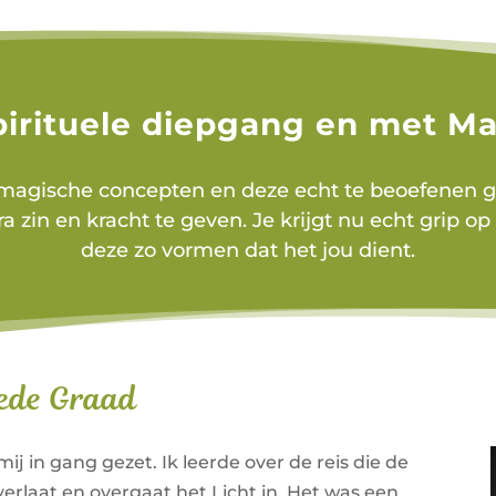
spirituele diepgang en met 
e magische concepten en deze echt te beoefenen 
 zin en kracht te geven. Je krijgt nu echt grip 
deze zo vormen dat het jou dient.
eede Graad
j in gang gezet. Ik leerde over de reis die de
erlaat en overgaat het Licht in. Het was een