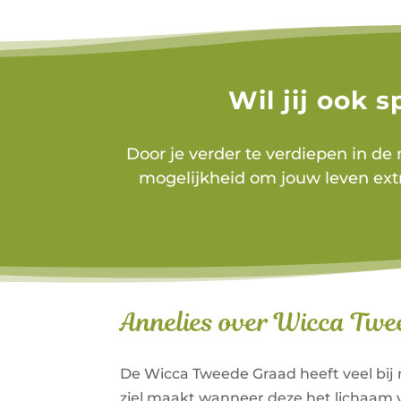
Wil jij ook 
Door je verder te verdiepen in d
mogelijkheid om jouw leven extra
Annelies over Wicca Tw
De Wicca Tweede Graad heeft veel bij mi
ziel maakt wanneer deze het lichaam v