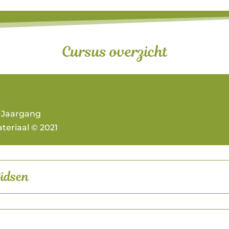
Cursus overzicht
 Jaargang
teriaal © 2021
Gidsen
s