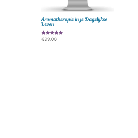
Aromatherapie in je Dagelijkse
Leven
Gewaardeerd
€
99.00
5.00
uit 5