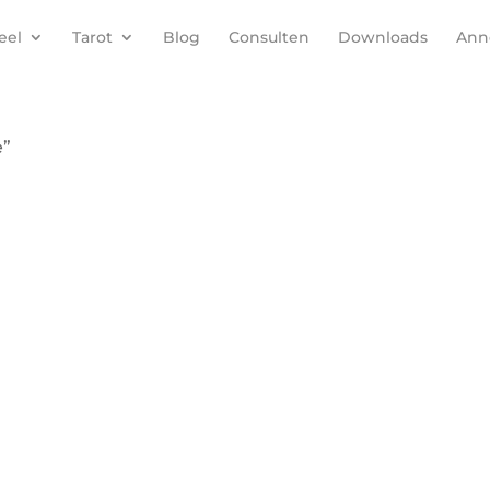
eel
Tarot
Blog
Consulten
Downloads
Anne
e”