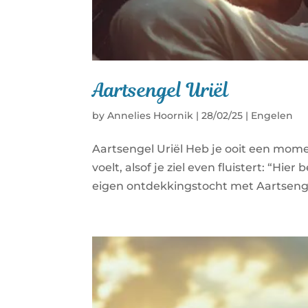
Aartsengel Uriël
by
Annelies Hoornik
|
28/02/25
|
Engelen
Aartsengel Uriël Heb je ooit een momen
voelt, alsof je ziel even fluistert: “Hi
eigen ontdekkingstocht met Aartsengel