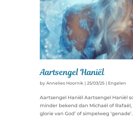
Aartsengel Haniël
by
Annelies Hoornik
|
25/03/25
|
Engelen
Aartsengel Haniël Aartsengel Haniël sch
minder bekend dan Michaël of Rafaël, 
glorie van God’ of simpelweg ‘genade’.