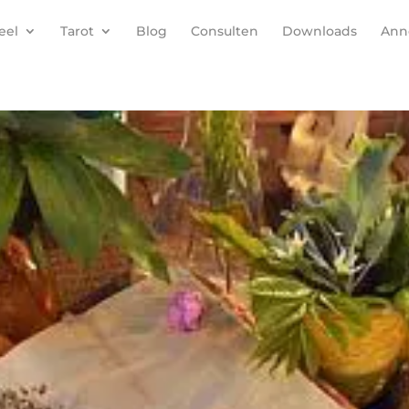
eel
Tarot
Blog
Consulten
Downloads
Anne