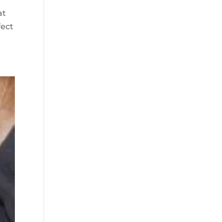
at
fect