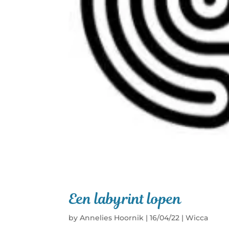
Een labyrint lopen
by
Annelies Hoornik
|
16/04/22
|
Wicca