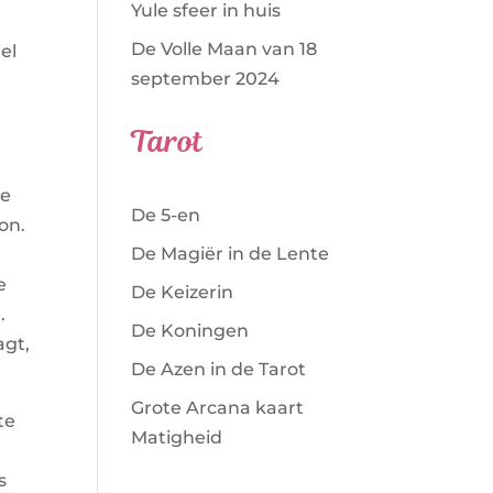
Yule sfeer in huis
De Volle Maan van 18
el
september 2024
Tarot
je
De 5-en
on.
De Magiër in de Lente
e
De Keizerin
.
De Koningen
agt,
De Azen in de Tarot
Grote Arcana kaart
te
Matigheid
s