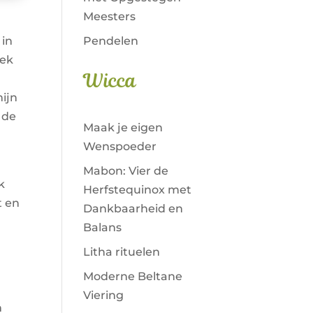
Meesters
Pendelen
 in
eek
Wicca
ijn
 de
Maak je eigen
Wenspoeder
Mabon: Vier de
k
Herfstequinox met
t en
Dankbaarheid en
Balans
Litha rituelen
Moderne Beltane
Viering
m