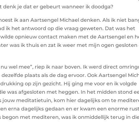
at denk je dat er gebeurt wanneer ik doodga?
moest ik aan Aartsengel Michael denken. Als ik niet ban
 ik het antwoord op die vraag geweten. Dat was het
Ik wilde opnieuw contact maken met de Aartsengel en h
ter was ik thuis en zat ik weer met mijn ogen gesloten
 ik nu wel mee”, riep ik naar boven. Ik werd direct omring
op dezelfde plaats als de dag ervoor. Ook Aartsengel Mic
drukking op zijn gezicht. Hij ging me voor en ik volgde
die was afgesloten met heggen. In het midden stond e
is jouw meditatietuin, kom hier dagelijks om te mediter
weken erna dagelijks gedaan en er kwam een enorme rus
 begon met mediteren, was ik onmiddellijk terug in di